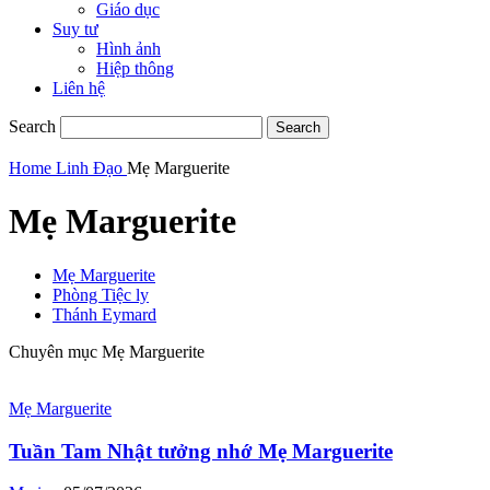
Giáo dục
Suy tư
Hình ảnh
Hiệp thông
Liên hệ
Search
Home
Linh Đạo
Mẹ Marguerite
Mẹ Marguerite
Mẹ Marguerite
Phòng Tiệc ly
Thánh Eymard
Chuyên mục Mẹ Marguerite
Mẹ Marguerite
Tuần Tam Nhật tưởng nhớ Mẹ Marguerite