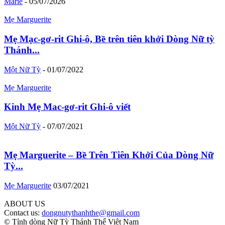
Marie
-
05/07/2026
Mẹ Marguerite
Mẹ Mạc-gơ-rit Ghi-ô, Bề trên tiên khởi Dòng Nữ tỳ
Thánh...
Một Nữ Tỳ
-
01/07/2022
Mẹ Marguerite
Kinh Mẹ Mac-gơ-rit Ghi-ô viết
Một Nữ Tỳ
-
07/07/2021
Mẹ Marguerite – Bề Trên Tiên Khởi Của Dòng Nữ
Tỳ...
Mẹ Marguerite
03/07/2021
ABOUT US
Contact us:
dongnutythanhthe@gmail.com
© Tỉnh dòng Nữ Tỳ Thánh Thể Việt Nam