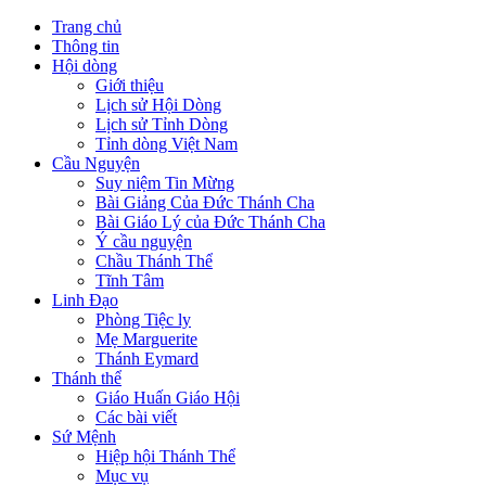
Trang chủ
Thông tin
Hội dòng
Giới thiệu
Lịch sử Hội Dòng
Lịch sử Tỉnh Dòng
Tỉnh dòng Việt Nam
Cầu Nguyện
Suy niệm Tin Mừng
Bài Giảng Của Đức Thánh Cha
Bài Giáo Lý của Đức Thánh Cha
Ý cầu nguyện
Chầu Thánh Thể
Tĩnh Tâm
Linh Đạo
Phòng Tiệc ly
Mẹ Marguerite
Thánh Eymard
Thánh thể
Giáo Huấn Giáo Hội
Các bài viết
Sứ Mệnh
Hiệp hội Thánh Thể
Mục vụ