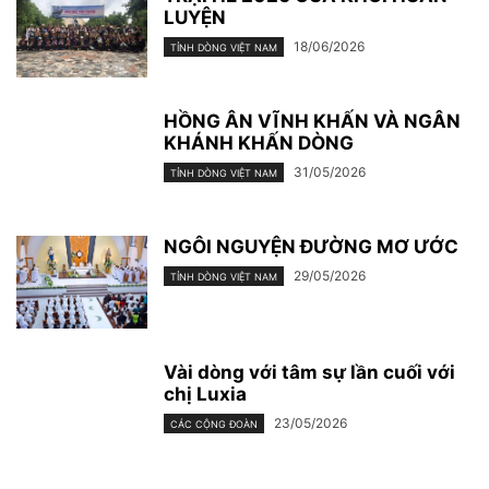
LUYỆN
18/06/2026
TỈNH DÒNG VIỆT NAM
HỒNG ÂN VĨNH KHẤN VÀ NGÂN
KHÁNH KHẤN DÒNG
31/05/2026
TỈNH DÒNG VIỆT NAM
NGÔI NGUYỆN ĐƯỜNG MƠ ƯỚC
29/05/2026
TỈNH DÒNG VIỆT NAM
Vài dòng với tâm sự lần cuối với
chị Luxia
23/05/2026
CÁC CỘNG ĐOÀN