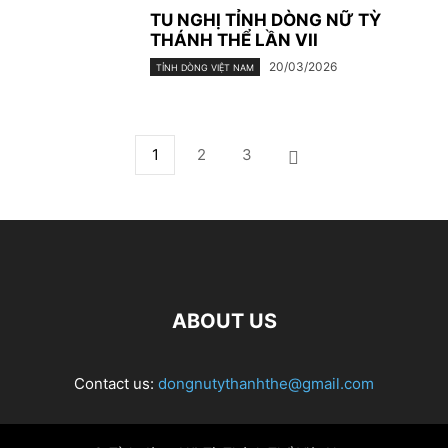
TU NGHỊ TỈNH DÒNG NỮ TỲ
THÁNH THỂ LẦN VII
20/03/2026
TỈNH DÒNG VIỆT NAM
1
2
3
ABOUT US
Contact us:
dongnutythanhthe@gmail.com