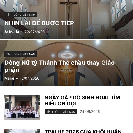
TỈNH DÒNG VIỆT NAM
NHÌN LẠI ĐỂ BƯỚC TIẾP
Sr Maria
-
20/07/2026
TỈNH DÒNG VIỆT NAM
Dòng Nữ tỳ Thánh Thể chầu thay Giáo
phận
Marie
-
12/07/2026
NGÀY GẶP GỠ SINH HOẠT TÌM
HIỂU ƠN GỌI
24/06/2026
TỈNH DÒNG VIỆT NAM
TRẠI HÈ 2026 CỦA KHỐI HUẤN