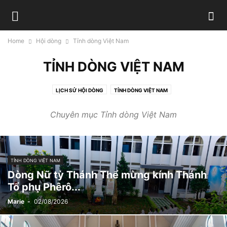
Home
Hội dòng
Tỉnh dòng Việt Nam
TỈNH DÒNG VIỆT NAM
LỊCH SỬ HỘI DÒNG
TỈNH DÒNG VIỆT NAM
Chuyên mục Tỉnh dòng Việt Nam
TỈNH DÒNG VIỆT NAM
Dòng Nữ tỳ Thánh Thể mừng kính Thánh
Tổ phụ Phêrô...
Marie
-
02/08/2026