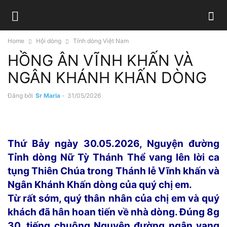
Home
Hội dòng
Tỉnh dòng Việt Nam
HỒNG ÂN VĨNH KHẤN VÀ
NGÂN KHÁNH KHẤN DÒNG
Đăng bởi
Sr Maria
-
31/05/2026
Thứ Bảy ngày 30.05.2026, Nguyện đường
Tỉnh dòng Nữ Tỳ Thánh Thể vang lên lời ca
tụng Thiên Chúa trong Thánh lễ Vĩnh khấn và
Ngân Khánh Khấn dòng của quý chị em.
Từ rất sớm, quý thân nhân của chị em và quý
khách đã hân hoan tiến về nhà dòng. Đúng 8g
30, tiếng chuông Nguyện đường ngân vang