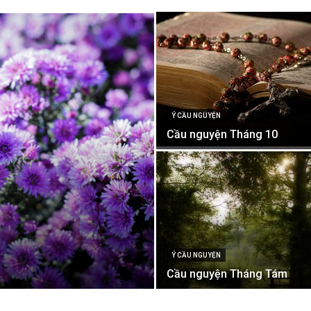
Nữ
Tỳ
Ý CẦU NGUYỆN
Cầu nguyện Tháng 10
Thánh
Ý CẦU NGUYỆN
Cầu nguyện Tháng Tám
Thể