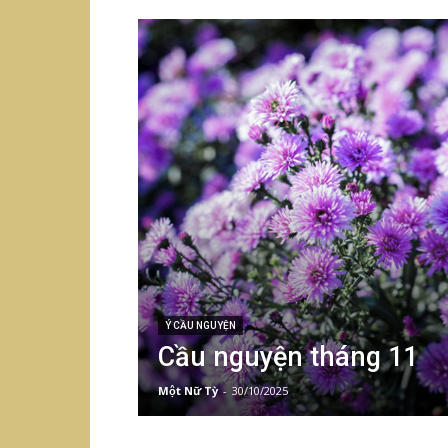
Ý CẦU NGUYỆN
Cầu nguyện tháng 11
Một Nữ Tỳ
-
30/10/2025