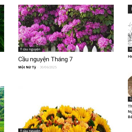
Ý cầu nguyện
H
Hi
Cầu nguyện Tháng 7
Một Nữ Tỳ
-
30/06/2025
C
Th
Ng
Bá
Ý cầu nguyện