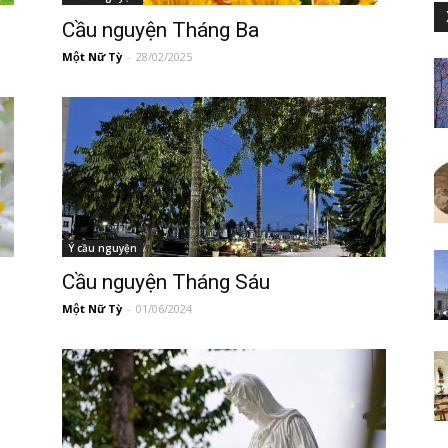
Cầu nguyện Tháng Ba
Một Nữ Tỳ
-
28/02/2025
Ý cầu nguyện
Cầu nguyện Tháng Sáu
Một Nữ Tỳ
-
01/06/2024