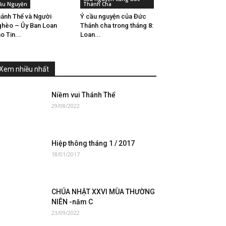
ầu Nguyện
Thánh Cha
ánh Thể và Người
Ý cầu nguyện của Đức
hèo – Ủy Ban Loan
Thánh cha trong tháng 8:
o Tin...
Loan...
Xem nhiều nhất
Niềm vui Thánh Thể
29/08/2022
Hiệp thông tháng 1 / 2017
18/01/2017
CHÚA NHẬT XXVI MÙA THƯỜNG
NIÊN -năm C
23/09/2022