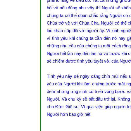
phải lo lắng về điều đó. Tất cả những gì Đ
hội và nếu đúng như vậy thì Người sẽ khôn
chúng ta có thể đoan chắc rằng Người có c
Chúa trở về với Chúa Cha. Người có thể ch
lúc khẩn cấp đối với người ấy. Vì kinh nghi
vì tình yêu khi chúng ta cần đến nó hay g
những nhu cầu của chúng ta một cách rộng 
Người hết lần này đến lần nọ và trước khi c
sẽ chiếm được tình yêu tuyệt vời của Ngườ
Tình yêu này sẽ ngày càng chín mùi nếu sa
yêu của Người khi làm chứng trước mặt ngườ
đem những ứng sinh có triển vọng bước v
Người. Và chu kỳ sẽ bắt đầu trở lại. Không
cho Đức Giê-su! Vì qua việc giúp người kh
Người hơn bao giờ hết.