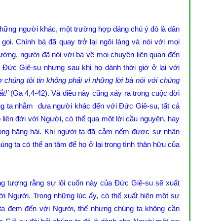
những người khác, một trường hợp đáng chú ý đó là dân
ọi. Chính bà đã quay trở lại ngôi làng và nói với mọi
ường, người đã nói với bà về mọi chuyện liên quan đến
Đức Giê-su nhưng sau khi họ dành thời giờ ở lại với
ờ chúng tôi tin không phải vì những lời bà nói với chúng
ắt!’
(Ga 4,4-42). Và điều này cũng xảy ra trong cuộc đời
ng ta nhằm đưa người khác đến với Đức Giê-su, tất cả
 liên đới với Người, có thể qua một lời cầu nguyện, hay
lòng hăng hái. Khi người ta đã cảm nếm được sự nhân
ng ta có thể an tâm để họ ở lại trong tình thân hữu của
g tượng rằng sự lôi cuốn này của Đức Giê-su sẽ xuất
ới Người. Trong những lúc ấy, có thể xuất hiện một sự
 ta đem đến với Người, thế nhưng chúng ta không cần