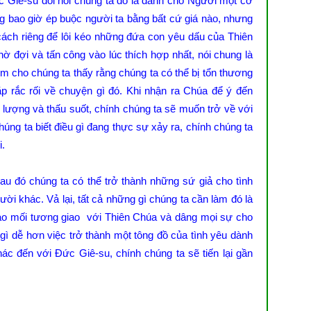
ức Giê-su đòi hỏi chúng ta đó là dành cho Người một cơ
g bao giờ ép buộc người ta bằng bất cứ giá nào, nhưng
ách riêng để lôi kéo những đứa con yêu dấu của Thiên
ờ đợi và tấn công vào lúc thích hợp nhất, nói chung là
ệm cho chúng ta thấy rằng chúng ta có thể bị tổn thương
ặp rắc rối về chuyện gì đó. Khi nhận ra Chúa để ý đến
lượng và thấu suốt, chính chúng ta sẽ muốn trở về với
húng ta biết điều gì đang thực sự xảy ra, chính chúng ta
i.
u đó chúng ta có thể trở thành những sứ giả cho tình
i khác. Vả lại, tất cả những gì chúng ta cần làm đó là
ào mối tương giao với Thiên Chúa và dâng mọi sự cho
 gì dễ hơn việc trở thành một tông đồ của tình yêu dành
ác đến với Đức Giê-su, chính chúng ta sẽ tiến lại gần