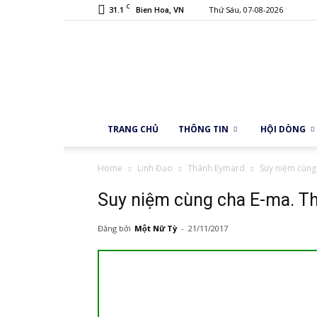
C
31.1
Thứ Sáu, 07-08-2026
Bien Hoa, VN
TRANG CHỦ
THÔNG TIN
HỘI DÒNG
Home
Linh Đạo
Thánh Eymard
Suy niệm cùng
Suy niệm cùng cha E-ma. T
Đăng bởi
Một Nữ Tỳ
-
21/11/2017