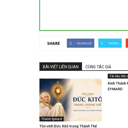
SHARE
Facebook
Twitter
BÀI VIẾT LIÊN QUAN
CÙNG TÁC GIẢ
Tài liệu Hội
Kinh Thánh
EYMARD
Thánh Eymard
Tôn vinh Đức Kitô trong Thánh Thể