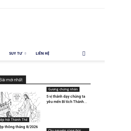
SUY TƯ
LIÊN HỆ
Bài mới nhất
Gương chứng nhân
5 vị thánh dạy chúng ta
yêu mến Bí tích Thánh...
iệp hội Thánh Thể
ệp thông tháng 8/2026
Cầu nguyện cùng Đức