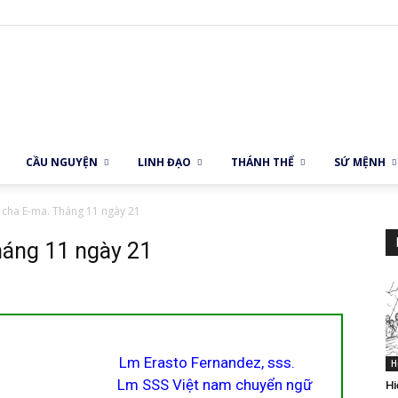
Dòng
CẦU NGUYỆN
LINH ĐẠO
THÁNH THỂ
SỨ MỆNH
 cha E-ma. Tháng 11 ngày 21
háng 11 ngày 21
Nữ
Lm Erasto Fernandez, sss.
H
Tỳ
Lm SSS Việt nam chuyển ngữ
Hi