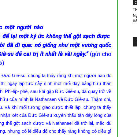
C
Th
Ng
Bá
c một người nào
Thánh
sẽ để lại một ký ức không thể gột sạch được
ời đã đi qua: nó giống như một vương quốc
-su đã cai trị ít nhất là vài ngày.”
(gửi cho
6)
Thể
a Đức Giê-su, chúng ta thấy rằng khi một người nào đó
thì ngay lập tức nảy sinh một mối dây bằng hữu thân
khi Phi-líp- phê, sau khi gặp Đức Giê-su, đã quay trở về
hữu của mình là Nathanaen về Đức Giê-su. Thậm chí,
u và khi mối tương giao được thiết lập, chúng ta thấy
 nhận xét của Đức Giê-su xuyên thấu tận đáy lòng của
ng thể gột sạch được và Nathanael đã trở lại, mặc dù
g, nhưng có lẽ điều đó cho thấy rằng không có điều gì