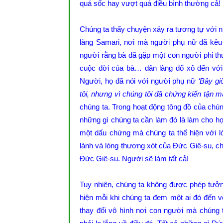
quá sốc hay vượt quá điều bình thường cả!
Chúng ta thấy chuyện xảy ra tương tự với 
làng Samari, nơi mà người phụ nữ đã kêu g
người rằng bà đã gặp một con người phi th
cuộc đời của bà… dân làng đổ xô đến với 
Người, họ đã nói với người phụ nữ
‘Bây gi
tôi, nhưng vì chúng tôi đã chứng kiến tận m
chúng ta. Trong hoạt động tông đồ của chú
những gì chúng ta cần làm đó là làm cho họ
một dấu chứng mà chúng ta thể hiện với 
lành và lòng thương xót của Đức Giê-su, chú
Đức Giê-su. Người sẽ làm tất cả!
Tuy nhiên, chúng ta không được phép tưởn
hiện mỗi khi chúng ta đem một ai đó đến v
thay đổi vô hình nơi con người mà chúng