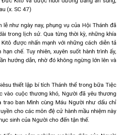
ận Đức Kitô và được nuôi dưỡng bằng ân sủng,
u (x. SC 47)
 lễ như ngày nay, phụng vụ của Hội Thánh đã
 dài trong lịch sử. Qua từng thời kỳ, những khía
Kitô được nhấn mạnh với những cách diễn tả
n hạn chế. Tuy nhiên, xuyên suốt hành trình ấy,
ần hướng dẫn, nhờ đó không ngừng lớn lên và
êsu thiết lập bí tích Thánh thể trong bữa Tiệc
c vào cuộc thương khó, Người đã yêu thương
à trao ban Mình cùng Máu Người như dấu chỉ
 truyền cho các môn đệ cử hành mầu nhiệm này
ục sinh của Người cho đến tận thế.