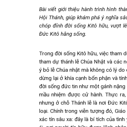
Bài viết giới thiệu hành trình hình t
Hội Thánh, giúp khám phá ý nghĩa sâ
chóp đỉnh đời sống Kitô hữu, vượt l
Đức Kitô hằng sống.
Trong đời sống Kitô hữu, việc tham d
tham dự thánh lễ Chúa Nhật và các ng
ý bỏ lễ Chúa nhật mà không có lý do 
dừng lại ở khía cạnh bổn phận và tính
đời sống đức tin như một gánh nặng 
mầu nhiệm được cử hành. Thực ra, đi
nhưng ở chỗ Thánh lễ là nơi Đức Ki
loại. Chính trong viễn tượng đó, Gi
xác tín sâu xa: đây là bí tích của tì