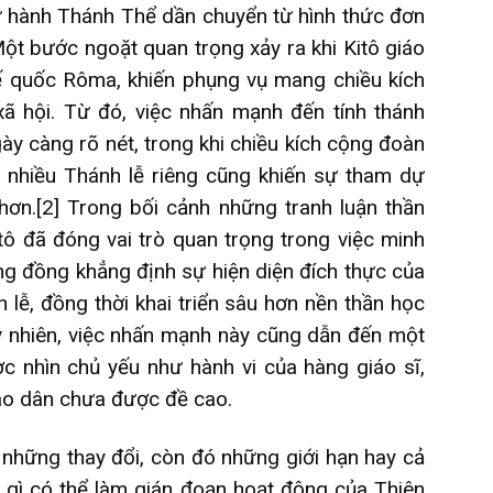
cử hành Thánh Thể dần chuyển từ hình thức đơn
ột bước ngoặt quan trọng xảy ra khi Kitô giáo
Đế quốc Rôma, khiến phụng vụ mang chiều kích
xã hội. Từ đó, việc nhấn mạnh đến tính thánh
gày càng rõ nét, trong khi chiều kích cộng đoàn
a nhiều Thánh lễ riêng cũng khiến sự tham dự
hơn.
[2]
Trong bối cảnh những tranh luận thần
ô đã đóng vai trò quan trọng trong việc minh
ông đồng khẳng định sự hiện diện đích thực của
h lễ, đồng thời khai triển sâu hơn nền thần học
y nhiên, việc nhấn mạnh này cũng dẫn đến một
ợc nhìn chủ yếu như hành vi của hàng giáo sĩ,
iáo dân chưa được đề cao.
 những thay đổi, còn đó những giới hạn hay cả
 gì có thể làm gián đoạn hoạt động của Thiên