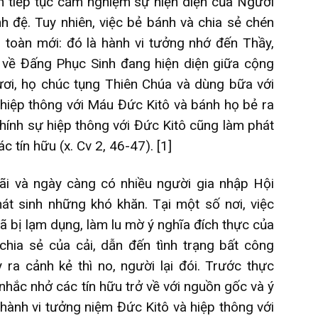
ẫn tiếp tục cảm nghiệm sự hiện diện của Người
h đệ. Tuy nhiên, việc bẻ bánh và chia sẻ chén
toàn mới: đó là hành vi tưởng nhớ đến Thầy,
 về Đấng Phục Sinh đang hiện diện giữa cộng
ươi, họ chúc tụng Thiên Chúa và dùng bữa với
à hiệp thông với Máu Đức Kitô và bánh họ bẻ ra
hính sự hiệp thông với Đức Kitô cũng làm phát
c tín hữu (x. Cv 2, 46-47).
[1]
ãi và ngày càng có nhiều người gia nhập Hội
t sinh những khó khăn. Tại một số nơi, việc
 bị lạm dụng, làm lu mờ ý nghĩa đích thực của
hia sẻ của cải, dẫn đến tình trạng bất công
ra cảnh kẻ thì no, người lại đói. Trước thực
hắc nhở các tín hữu trở về với nguồn gốc và ý
 hành vi tưởng niệm Đức Kitô và hiệp thông với