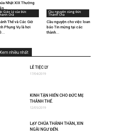
úa Nhật XIX Thường
ên...
ài Giáo Lý của Đức
Cầu nguyện cùng Đức
hánh Cha
Thánh Cha
ánh Thể và Các Giờ
Cầu nguyện cho việc loan
nh Phụng Vụ là hơi
báo Tin mừng tại các
ở...
thành...
Xem nhiều nhất
LỄ TIỆC LY
17/04/2019
KINH TẬN HIẾN CHO ĐỨC MẸ
THÁNH THỂ.
12/05/2019
LẠY CHÚA THÁNH THẦN, XIN
NGÀI NGỰ ĐẾN.