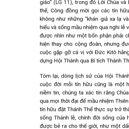
giáo” (LG 11), trong đó Lời Chúa và 
thế, Công đồng mời gọi các tín hữu
không như những “khán giả xa lạ và
hiểu và sống mầu nhiệm qua nghi lễ v
được nhìn như một bổn phận phải ch
hiện thay cho cộng đoàn, nhưng đ
cuộc gặp gỡ cá vị với Đức Kitô hằ
dựng Hội Thánh qua Bí tích Thánh Th
Tóm lại, dòng lịch sử của Hội Thánh
cuộc đời mỗi tín hữu cũng là một 
niềm tin, chúng ta xác tín rằng C
qua mọi thời đại để mầu nhiệm Thiê
tín hữu đặt Thánh Thể thực sự trở t
sống Thánh lễ, chính đời sống của 
được bẻ ra cho thế giới, như một dấ