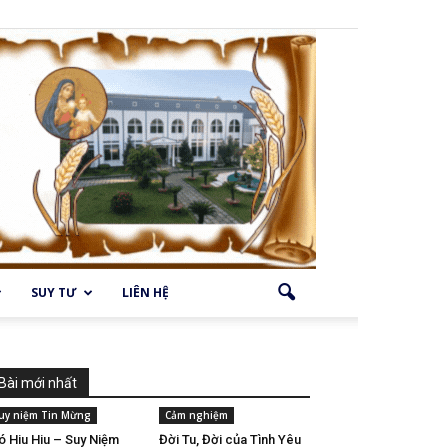
SUY TƯ
LIÊN HỆ
Bài mới nhất
uy niệm Tin Mừng
Cảm nghiệm
ó Hiu Hiu – Suy Niệm
Đời Tu, Đời của Tình Yêu