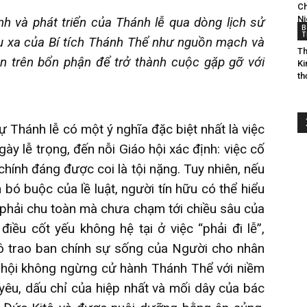
Ch
Nữ
Ni
hành và phát triển của Thánh lễ qua dòng lịch sử
B
T
u xa của Bí tích Thánh Thể như nguồn mạch và
Th
ên trên bổn phận để trở thành cuộc gặp gỡ với
Ki
th
Tỳ
ự Thánh lễ có một ý nghĩa đặc biệt nhất là việc
ày lễ trọng, đến nỗi Giáo hội xác định: việc cố
chính đáng được coi là tội nặng. Tuy nhiên, nếu
 bó buộc của lề luật, người tín hữu có thể hiểu
Thánh
phải chu toàn mà chưa chạm tới chiều sâu của
ều cốt yếu không hệ tại ở việc “phải đi lễ”,
tô trao ban chính sự sống của Người cho nhân
áo hội không ngừng cử hành Thánh Thể với niềm
Thể
nh yêu, dấu chỉ của hiệp nhất và mối dây của bác