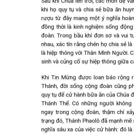
Sau khi Chúa lên trời, các môn đệ v
khi họ quy tụ và chia sẻ bữa ăn huyn
rượu từ đây mang một ý nghĩa hoàn 
đồng thời là kinh nghiệm sống động
đoàn. Trong bầu khí đơn sơ và vui t
nhau, xác tín rằng chén họ chia sẻ l
là hiệp thông với Thân Mình Người. C
sinh và củng cố sự hiệp thông giữa cá
Khi Tin Mừng được loan báo rộng r
Thánh, đời sống cộng đoàn cũng phá
quy tụ để cử hành bữa ăn của Chúa đã
Thánh Thể. Có những người không c
ngay trong cộng đoàn, thậm chí xảy 
trạng đó, Thánh Phaolô đã mạnh mẽ n
nghĩa sâu xa của việc cử hành: đó là