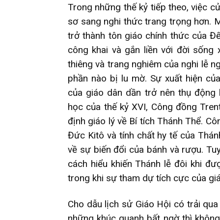
Trong những thế kỷ tiếp theo, việc 
sơ sang nghi thức trang trọng hơn. M
trở thành tôn giáo chính thức của 
công khai và gắn liền với đời sống 
thiêng và trang nghiêm của nghi lễ n
phần nào bị lu mờ. Sự xuất hiện củ
của giáo dân dần trở nên thụ động 
học của thế kỷ XVI, Công đồng Trent
định giáo lý về Bí tích Thánh Thể. C
Đức Kitô và tính chất hy tế của Thán
về sự biến đổi của bánh và rượu. Tu
cách hiểu khiến Thánh lễ đôi khi đư
trong khi sự tham dự tích cực của g
Cho dẫu lịch sử Giáo Hội có trải qua
những khúc quanh bất ngờ thì không