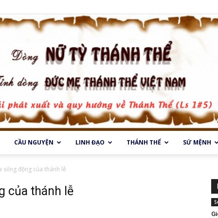
CẦU NGUYỆN
LINH ĐẠO
THÁNH THỂ
SỨ MỆNH
Dòng
ĩa sống động của thánh lễ
g của thánh lễ
S
Gi