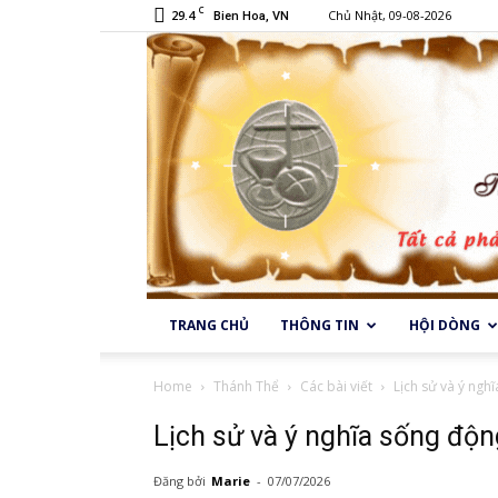
C
29.4
Chủ Nhật, 09-08-2026
Bien Hoa, VN
TRANG CHỦ
THÔNG TIN
HỘI DÒNG
Home
Thánh Thể
Các bài viết
Lịch sử và ý ngh
Lịch sử và ý nghĩa sống độn
Đăng bởi
Marie
-
07/07/2026