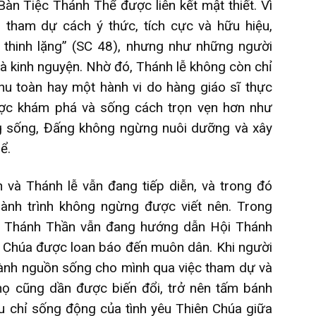
Bàn Tiệc Thánh Thể được liên kết mật thiết. Vì
 tham dự cách ý thức, tích cực và hữu hiệu,
 thinh lặng” (SC 48), nhưng như những người
à kinh nguyện. Nhờ đó, Thánh lễ không còn chỉ
u toàn hay một hành vi do hàng giáo sĩ thực
ược khám phá và sống cách trọn vẹn hơn như
ng sống, Đấng không ngừng nuôi dưỡng và xây
ể.
 và Thánh lễ vẫn đang tiếp diễn, và trong đó
hành trình không ngừng được viết nên. Trong
húa Thánh Thần vẫn đang hướng dẫn Hội Thánh
n Chúa được loan báo đến muôn dân. Khi người
hành nguồn sống cho mình qua việc tham dự và
họ cũng dần được biến đổi, trở nên tấm bánh
u chỉ sống động của tình yêu Thiên Chúa giữa