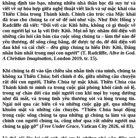
khẳng định táo bạo, nhưng nhiều nhà thần học đã suy tư và
viết về sự hòa hợp giữa nghệ thuật viết lách và sự mặc khải của
Thiên Chúa trong Thánh kinh. Chính cấu trúc của Mặc khải
đã trao cho chúng ta cơ sở để nói như vậy. Như Đức Hồng y
Radcliffe đã viết: “Đối với các Kitô hữu, không có gì thuộc về
con người lại xa lạ với Đức Kitô. Mọi nỗ lực nhằm đối diện với
những câu hỏi căn bản của cuộc sống chúng ta – làm thế nào để
yêu thương, để sống công bằng, để được tự do, để đối diện với
đau khổ và cái chết – đều giúp chúng ta hiểu Đức Kitô, Đấng
nhân bản nhất trong mọi con người” (T. Radcliffe,
Alive in God.
A Christian Imagination
, London 2019, tr. 15).
Khi chúng ta đi vào tận chiều sâu nhân tính của mình, chúng ta
không xa Thiên Chúa; bởi chính ở đó, giữa những câu chuyện
rất đỗi con người, Thiên Chúa tự mặc khải. Thiên Chúa của
Thánh kinh tỏ mình ra trong cuộc giải phóng khỏi cảnh nô lệ,
trong sự chào đời của một người con khi mọi hy vọng dường
như đã mất, và trong tình yêu thương xót và lòng trung tín.
Ngài nói qua các biến cố và những cuộc gặp gỡ, qua những
khuôn mặt và những câu chuyện. “Thiên Chúa hoạt động
trong cuộc sống chúng ta qua những gì chúng ta làm và qua
chính con người chúng ta, cũng như qua rất nhiều người mà
chúng ta gặp gỡ” (
Free Under Grace
, Vatican City 2026, số 83).