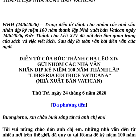
THÀNH LẬP NHÀ XUẤT BẢN VATICAN
WHĐ (24/6/2026) – Trong diễn từ dành cho nhóm các nhà văn
nhân dịp kỷ niệm 100 năm thành lập Nhà xuất bản Vatican ngày
24/6/2026, Đức Thánh cha Lêô XIV đã nói đến tầm quan trọng
của sách và việc viết lách. Sau đây là toàn văn bài diễn văn của
ngài.
DIỄN TỪ CỦA ĐỨC THÁNH CHA LÊÔ XIV
GỬI NHÓM CÁC NHÀ VĂN
NHÂN DỊP KỶ NIỆM 100 NĂM THÀNH LẬP
“
LIBRERIA EDITRICE VATICANA
”
(
NHÀ XUẤT BẢN VATICAN
)
Thứ Tư, ngày 24 tháng 6 năm 2026
[
Đa phương tiện
]
Buongiorno, xin chào buổi sáng tất cả anh chị em!
Tôi vui mừng chào đón anh chị em, những nhà văn đến từ
nhiều nơi trên thế giới, đã quy tụ tại Rôma để kỷ niệm 100 năm