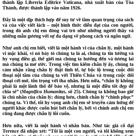
thành lập Libreria Editrice Vaticana, nhà xuất bản của Tòa
Thánh, được thành lập vào năm 1926.
Đây là một dịp thích hợp để suy tư về tầm quan trọng của sách
và của việc viết lách – một hình thức diễn đạt của con người,
trong đó anh chị em đóng vai trò như những người thầy và
những mẫu gương với sự đa dạng về phong cách và ngôn ngữ.
Như anh chị em biết, viết là một hành vi của chân lý, một hành
vi mặc khải, vì nó bày tỏ chúng ta là ai, chúng ta tin tưởng và
hy vọng điều gì, thế giới mà chúng ta hướng đến và tương lai
mà chúng ta mơ ước. Trong việc tìm kiếm chân lý ấy, chúng ta
cảm nhận rằng chân lý thật tinh tế, tự bộc lộ trong cuộc đối
thoại nội tâm của chúng ta với Thiên Chúa và trong cuộc đối
thoại cởi mở, tôn trọng với tha nhân. Hơn nữa, “chân lý không
phải là một lãnh thổ để bảo vệ, nhưng là một điều tốt đẹp để
chia sẻ” (
Magnifica Humanitas
, số 25). Chúng ta không bao giờ
là chủ nhân của chân lý; đúng hơn, chính chân lý “chinh phục”
chúng ta. Vì thế, tôi hy vọng anh chị em sẽ truyền cảm hứng để
người khác được cuốn hút bởi chân lý, bởi vì chính anh chị em
cũng đang được chân lý lôi cuốn.
Hơn nữa, viết là một hành vi nhân bản. Như tác giả cổ đại
Terence đã nhận xét: “Tôi là một con người, và tôi không xem