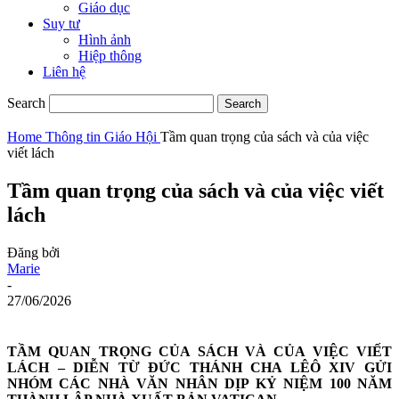
Giáo dục
Suy tư
Hình ảnh
Hiệp thông
Liên hệ
Search
Home
Thông tin
Giáo Hội
Tầm quan trọng của sách và của việc
viết lách
Tầm quan trọng của sách và của việc viết
lách
Đăng bởi
Marie
-
27/06/2026
TẦM QUAN TRỌNG CỦA SÁCH VÀ CỦA VIỆC VIẾT
LÁCH – DIỄN TỪ ĐỨC THÁNH CHA LÊÔ XIV GỬI
NHÓM CÁC NHÀ VĂN NHÂN DỊP KỶ NIỆM 100 NĂM