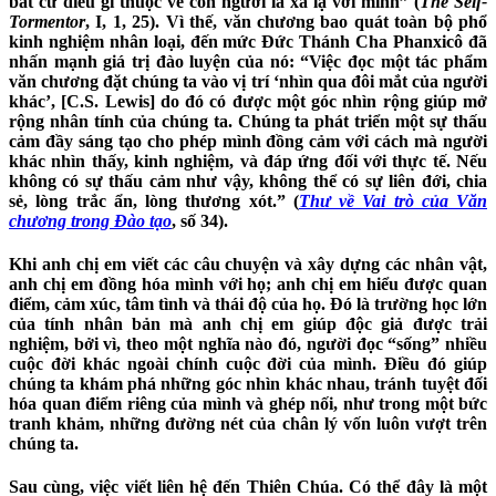
bất cứ điều gì thuộc về con người là xa lạ với mình” (
The Self-
Tormentor
, I, 1, 25). Vì thế, văn chương bao quát toàn bộ phổ
kinh nghiệm nhân loại, đến mức Đức Thánh Cha Phanxicô đã
nhấn mạnh giá trị đào luyện của nó: “Việc đọc một tác phẩm
văn chương đặt chúng ta vào vị trí ‘nhìn qua đôi mắt của người
khác’, [C.S. Lewis] do đó có được một góc nhìn rộng giúp mở
rộng nhân tính của chúng ta. Chúng ta phát triển một sự thấu
cảm đầy sáng tạo cho phép mình đồng cảm với cách mà người
khác nhìn thấy, kinh nghiệm, và đáp ứng đối với thực tế. Nếu
không có sự thấu cảm như vậy, không thể có sự liên đới, chia
sẻ, lòng trắc ẩn, lòng thương xót.” (
Thư về Vai trò của Văn
chương trong Đào tạo
, số 34).
Khi anh chị em viết các câu chuyện và xây dựng các nhân vật,
anh chị em đồng hóa mình với họ; anh chị em hiểu được quan
điểm, cảm xúc, tâm tình và thái độ của họ. Đó là trường học lớn
của tính nhân bản mà anh chị em giúp độc giả được trải
nghiệm, bởi vì, theo một nghĩa nào đó, người đọc “sống” nhiều
cuộc đời khác ngoài chính cuộc đời của mình. Điều đó giúp
chúng ta khám phá những góc nhìn khác nhau, tránh tuyệt đối
hóa quan điểm riêng của mình và ghép nối, như trong một bức
tranh khảm, những đường nét của chân lý vốn luôn vượt trên
chúng ta.
Sau cùng, việc viết liên hệ đến Thiên Chúa. Có thể đây là một