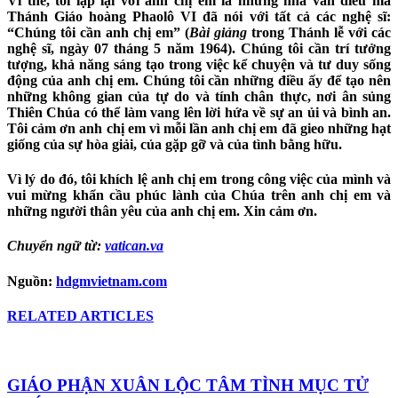
Vì thế, tôi lặp lại với anh chị em là những nhà văn điều mà
Thánh Giáo hoàng Phaolô VI đã nói với tất cả các nghệ sĩ:
“Chúng tôi cần anh chị em” (
Bài giảng
trong Thánh lễ với các
nghệ sĩ, ngày 07 tháng 5 năm 1964). Chúng tôi cần trí tưởng
tượng, khả năng sáng tạo trong việc kể chuyện và tư duy sống
động của anh chị em. Chúng tôi cần những điều ấy để tạo nên
những không gian của tự do và tính chân thực, nơi ân sủng
Thiên Chúa có thể làm vang lên lời hứa về sự an ủi và bình an.
Tôi cảm ơn anh chị em vì mỗi lần anh chị em đã gieo những hạt
giống của sự hòa giải, của gặp gỡ và của tình bằng hữu.
Vì lý do đó, tôi khích lệ anh chị em trong công việc của mình và
vui mừng khẩn cầu phúc lành của Chúa trên anh chị em và
những người thân yêu của anh chị em. Xin cảm ơn.
Chuyển ngữ
từ
:
v
atican.va
Nguồn:
hdgmvietnam.com
RELATED ARTICLES
GIÁO PHẬN XUÂN LỘC TÂM TÌNH MỤC TỬ