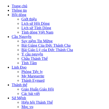
Trang chủ
Thông tin
Hội dòng
Giới thiệu
Lịch sử Hội Dòng
Lịch sử Tỉnh Dòng
Tỉnh dòng Việt Nam
Cầu Nguyện
Suy niệm Tin Mừng
Bài Giảng Của Đức Thánh Cha
Bài Giáo Lý của Đức Thánh Cha
Ý cầu nguyện
Chầu Thánh Thể
Tĩnh Tâm
Linh Đạo
Phòng Tiệc ly
Mẹ Marguerite
Thánh Eymard
Thánh thể
Giáo Huấn Giáo Hội
Các bài viết
Sứ Mệnh
Hiệp hội Thánh Thể
Mục vụ