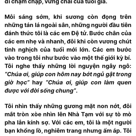
đi chậm chạp, vững chãi của tuổi già.
Mỗi sáng sớm, khi sương còn đọng trên
những tán lá ngoài sân, những người đầu tiên
đánh thức tôi là các em Đệ tử. Bước chân của
các em nhẹ và nhanh, đôi khi còn vương chút
tinh nghịch của tuổi mới lớn. Các em bước
vào trong tôi như bước vào một thế giới kỳ bí.
Tôi nghe thấy những lời nguyện ngây ngô:
“Chúa ơi, giúp con hôm nay bớt ngủ gật trong
giờ học”
hay
“Chúa ơi, giúp con làm quen
được với đời sống chung”
.
Tôi nhìn thấy những gương mặt non nớt, đôi
mắt tròn xòe nhìn lên Nhà Tạm với sự tò mò
pha lẫn kính sợ. Với các em, tôi là một người
bạn khổng lồ, nghiêm trang nhưng ấm áp. Tôi