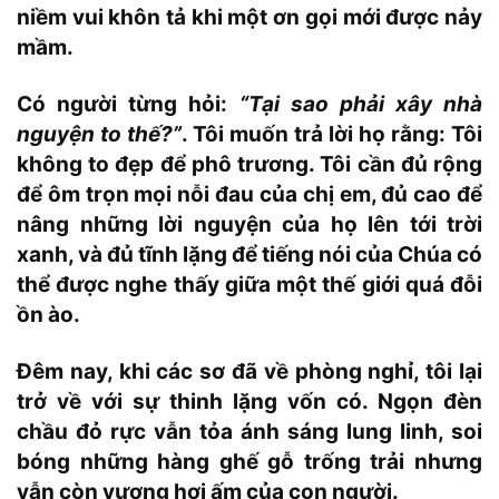
niềm vui khôn tả khi một ơn gọi mới được nảy
mầm.
Có người từng hỏi:
“Tại sao phải xây nhà
nguyện to thế?”
. Tôi muốn trả lời họ rằng: Tôi
không to đẹp để phô trương. Tôi cần đủ rộng
để ôm trọn mọi nỗi đau của chị em, đủ cao để
nâng những lời nguyện của họ lên tới trời
xanh, và đủ tĩnh lặng để tiếng nói của Chúa có
thể được nghe thấy giữa một thế giới quá đỗi
ồn ào.
Đêm nay, khi các sơ đã về phòng nghỉ, tôi lại
trở về với sự thinh lặng vốn có. Ngọn đèn
chầu đỏ rực vẫn tỏa ánh sáng lung linh, soi
bóng những hàng ghế gỗ trống trải nhưng
vẫn còn vương hơi ấm của con người.