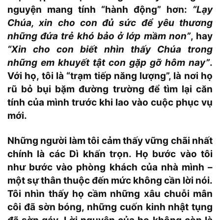
nguyện mang tính “hành động” hơn:
“Lạy
Chúa, xin cho con đủ sức để yêu thương
những đứa trẻ khó bảo ở lớp mầm non”
, hay
“Xin cho con biết nhìn thấy Chúa trong
những em khuyết tật con gặp gỡ hôm nay”
.
Với họ, tôi là “trạm tiếp năng lượng”, là nơi họ
rũ bỏ bụi bặm đường trường để tìm lại căn
tính của mình trước khi lao vào cuộc phục vụ
mới.
Những người làm tôi cảm thấy vững chãi nhất
chính là các Dì khấn trọn. Họ bước vào tôi
như bước vào phòng khách của nhà mình –
một sự thân thuộc đến mức không cần lời nói.
Tôi nhìn thấy họ cầm những xâu chuỗi mân
côi đã sờn bóng, những cuốn kinh nhật tụng