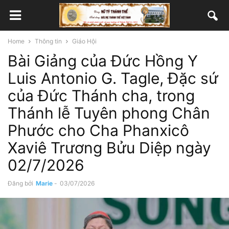
Home
Thông tin
Giáo Hội
Bài Giảng của Đức Hồng Y
Luis Antonio G. Tagle, Đặc sứ
của Đức Thánh cha, trong
Thánh lễ Tuyên phong Chân
Phước cho Cha Phanxicô
Xaviê Trương Bửu Diệp ngày
02/7/2026
Đăng bởi
Marie
-
03/07/2026