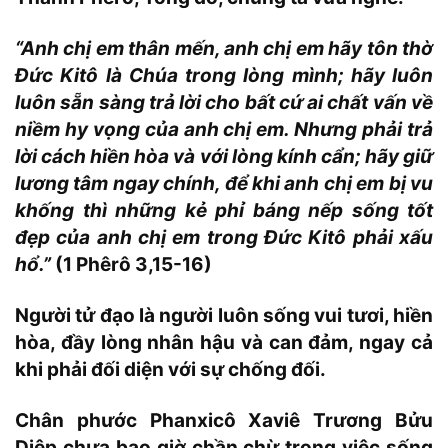
“Anh chị em thân mến, anh chị em hãy tôn thờ
Đức Kitô là Chúa trong lòng mình; hãy luôn
luôn sẵn sàng trả lời cho bất cứ ai chất vấn về
niềm hy vọng của anh chị em. Nhưng phải trả
lời cách hiền hòa và với lòng kính cẩn; hãy giữ
lương tâm ngay chính, để khi anh chị em bị vu
khống thì những kẻ phỉ báng nếp sống tốt
đẹp của anh chị em trong Đức Kitô phải xấu
hổ.”
(1 Phêrô 3,15-16)
Người tử đạo là người luôn sống vui tươi, hiền
hòa, đầy lòng nhân hậu và can đảm, ngay cả
khi phải đối diện với sự chống đối.
Chân phước Phanxicô Xaviê Trương Bửu
Diệp chưa bao giờ chần chừ trong việc sống