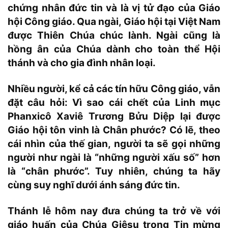
chứng nhân đức tin và là vị tử đạo của Giáo
hội Công giáo. Qua ngài, Giáo hội tại Việt Nam
được Thiên Chúa chúc lành. Ngài cũng là
hồng ân của Chúa dành cho toàn thể Hội
thánh và cho gia đình nhân loại.
Nhiều người, kể cả các tín hữu Công giáo, vẫn
đặt câu hỏi: Vì sao cái chết của Linh mục
Phanxicô Xaviê Trương Bửu Diệp lại được
Giáo hội tôn vinh là Chân phước? Có lẽ, theo
cái nhìn của thế gian, người ta sẽ gọi những
người như ngài là “những người xấu số” hơn
là “chân phước”. Tuy nhiên, chúng ta hãy
cùng suy nghĩ dưới ánh sáng đức tin.
Thánh lễ hôm nay đưa chúng ta trở về với
giáo huấn của Chúa Giêsu trong Tin mừng