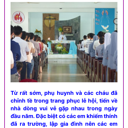
Từ rất sớm, phụ huynh và các cháu đã
chỉnh tề trong trang phục lễ hội, tiến về
nhà dòng vui vẻ gặp nhau trong ngày
đầu năm. Đặc biệt có các em khiếm thính
đã ra trường, lập gia đình nên các em