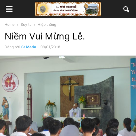
Home
Suy tư
Hiệp thông
Niềm Vui Mừng Lễ.
Đăng bởi
Sr Maria
-
09/01/2018