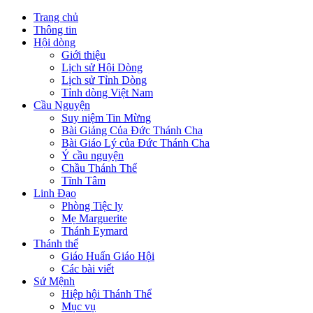
Trang chủ
Thông tin
Hội dòng
Giới thiệu
Lịch sử Hội Dòng
Lịch sử Tỉnh Dòng
Tỉnh dòng Việt Nam
Cầu Nguyện
Suy niệm Tin Mừng
Bài Giảng Của Đức Thánh Cha
Bài Giáo Lý của Đức Thánh Cha
Ý cầu nguyện
Chầu Thánh Thể
Tĩnh Tâm
Linh Đạo
Phòng Tiệc ly
Mẹ Marguerite
Thánh Eymard
Thánh thể
Giáo Huấn Giáo Hội
Các bài viết
Sứ Mệnh
Hiệp hội Thánh Thể
Mục vụ