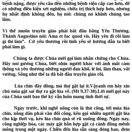
bệnh nặng, được yêu cầu đến những bệnh viện cấp cao hơn, để
có những điều kiện xét nghiệm, chữa trị thích hợp hơn, nhưng
họ nhất định không đến, họ nói:
chúng nó khinh chúng tao
lắm
.
Vì thế muốn truyền giáo phải bắt đầu bằng Yêu Thương.
Thánh Augustino nói:
Ama et fac quod vis. Hãy yêu đi rồi làm
gì thì làm”.
Cứ yêu thương rồi tình yêu sẽ hướng dẫn ta biết
phải làm gì.
Chúng ta được Chúa mời gọi làm nhân chứng cho Chúa.
Hãy noi gương Chúa, biết nhìn người khác với ánh mắt cảm
thông và yêu thương những người đau khổ, lẻ loi, lầm than, vất
vưởng. Sống như thế ta đã bắt đầu truyền giáo rồi.
Lúa chín đầy đồng, mà thợ gặt lại
ít.Vậy
anh
em
hãy xin
chủ mùa gặt sai thợ ra gặt lúa về
. (Mt 9,37-38
).Lời
mời gọi này
của Chúa suốt bao thế kỷ vẫn luôn mang tính thời sự.
Ngày trước, khi nghề nông còn là thủ công, tới mùa lúa
chin,
nông dân phải vần đổi công, kêu gọi nhiều người gặt lúa
cho kịp thời vụ, kẻo lúa chín quá sẽ rũ xuống đồng. Ngày nay,
công nghiệp hóa
,
các máy gặt hỗn hợp gặt cả cánh đồng mênh
mông trong một ngày. Chiều đến lúa sẵn sàng đóng bao, đem