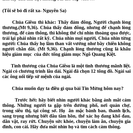
(Tôi sẽ bỏ đi rất xa- Nguyên Sa)
Chúa Giêsu thì khác:
Thấy đám đông, Người chạnh lòng
thương.
(
Mt 9,36).
Chúa thấy đám đông, nhưng
để chạnh lòng
thương, để cảm thông, thì không thể chỉ nhìn thoáng qua được,
trái lại phải nhìn rất kỹ. Chúa nhìn mọi người, Chúa nhìn từng
người: Chúa thấy
họ lầm than vất vưởng như bầy chiên không
người chăn dắt
. (Mt 9,36).
Chạnh lòng thương
cũng là khẩu
hiệu giám
mục của
đức tổng giám mục Ngô Quang Kiệt.
Tình thương của Chúa Giêsu là một tình thương mãnh liệt.
Ngài có chương trình lâu dài. Ngài đã chọn 12 tông đồ. Ngài sai
các ông nối tiếp sứ mệnh của ngài.
Chúa muốn dạy ta điều gì qua bài Tin Mừng hôm nay?
Trước hết: hãy biết nhìn người khác bằng ánh mắt cảm
thông. Những người ta gặp trên đường phố, nơi quán chợ,
trong siêu thị, tại công sở.
Họ ăn
mặc
bảnh bao,
thanh lịch,
sang trọng nhưng biết đâu tâm hồn, thể xác họ đang khổ đau,
dằn vặt,
ray rứt. Chuyện sức khỏe, chuyện làm ăn, chuyện gia
đình, con cái. Hãy đưa mắt nhìn họ và tìm cách cảm thông.