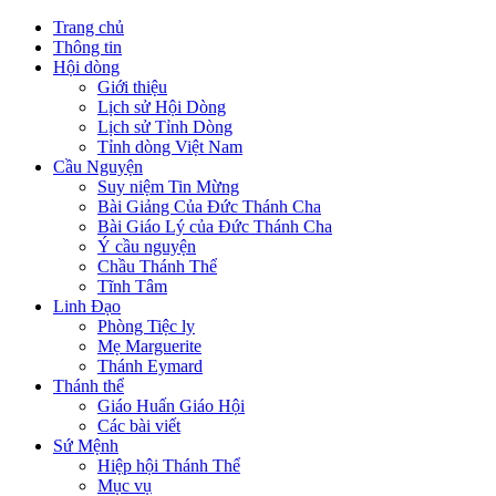
Trang chủ
Thông tin
Hội dòng
Giới thiệu
Lịch sử Hội Dòng
Lịch sử Tỉnh Dòng
Tỉnh dòng Việt Nam
Cầu Nguyện
Suy niệm Tin Mừng
Bài Giảng Của Đức Thánh Cha
Bài Giáo Lý của Đức Thánh Cha
Ý cầu nguyện
Chầu Thánh Thể
Tĩnh Tâm
Linh Đạo
Phòng Tiệc ly
Mẹ Marguerite
Thánh Eymard
Thánh thể
Giáo Huấn Giáo Hội
Các bài viết
Sứ Mệnh
Hiệp hội Thánh Thể
Mục vụ