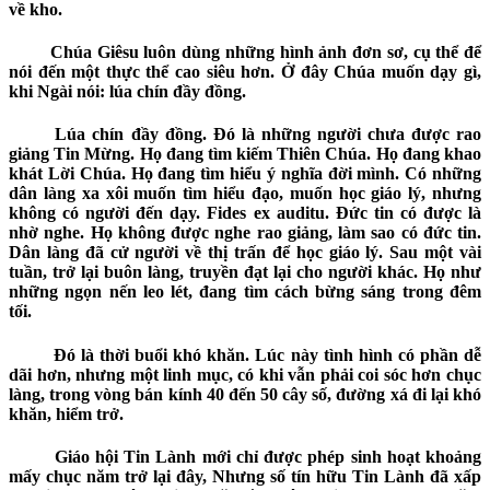
về kho.
Chúa Giêsu luôn dùng những hình ảnh đơn sơ
,
cụ thể để
nói đến một thực thể cao siêu hơn. Ở đây Chúa muốn dạy gì,
khi Ngài nói:
lúa chín đầy đồng
.
Lúa chín đầy đồng. Đó là những người chưa được rao
giảng Tin Mừng. Họ đang tìm kiếm Thiên Chúa.
Họ đang khao
khát Lời Chúa.
Họ đang tìm hiểu ý nghĩa đời mình. Có những
dân làng xa xôi muốn tìm hiểu đạo, muốn học giáo lý, nhưng
không có người đến dạy.
Fides ex auditu
. Đức tin có được là
nhờ nghe. Họ không được nghe rao giảng, làm sao có đức tin.
Dân làng đã cử người về thị trấn để học giáo lý. Sau một vài
tuần, trở lại buôn làng, truyền đạt lại cho người khác. Họ như
những ngọn nến leo lét, đang tìm cách bừng sáng trong đêm
tối.
Đó là thời buổi khó khăn. Lúc này tình hình có phần dễ
dãi hơn, nhưng một linh mục, có khi vẫn phải coi sóc hơn chục
làng, trong vòng bán kính 40 đến 50 cây số, đường xá đi lại khó
khăn, hiểm trở.
Giáo hội Tin Lành mới chỉ được phép sinh hoạt khoảng
mấy chục năm trở lại đây, Nhưng số tín hữu Tin Lành đã xấp