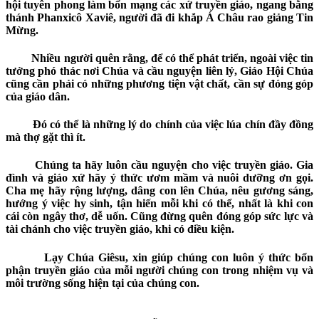
hội tuyên phong làm bổn mạng các xứ truyền giáo, ngang bằng
thánh Phanxicô Xaviê, người đã đi khắp Á Châu rao giảng Tin
Mừng.
Nhiều người quên rằng, để có thể phát triển, ngoài việc tin
tưởng phó thác nơi Chúa và cầu nguyện liên lỷ, Giáo Hội Chúa
cũng cần phải có những phương tiện vật chất, cần sự đóng góp
của giáo dân.
Đó có thể là những lý do chính của việc lúa chín đầy đồng
mà thợ gặt thì ít.
Chúng ta hãy luôn
cầu nguyện cho việc truyền giáo. Gia
đình và giáo xứ hãy ý thức ươm mầm
và nuôi dưỡng
ơn gọi
.
Cha mẹ hãy rộng lượng, dâng con lên Chúa,
nêu gương sáng,
hướng ý việc hy sinh
,
tận hiến mỗi khi có thể, nhất là khi con
cái còn ngây thơ
, dễ uốn.
Cũng đừng quên đóng góp sức lực và
tài chánh cho việc truyền giáo, khi có điều kiện.
Lạy Chúa Giêsu, xin giúp chúng con luôn ý thức bổn
phận truyền giáo của mỗi người chúng con trong nhiệm vụ và
môi trường sống hiện tại của chúng con.