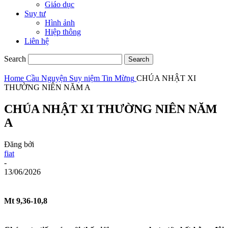
Giáo dục
Suy tư
Hình ảnh
Hiệp thông
Liên hệ
Search
Home
Cầu Nguyện
Suy niệm Tin Mừng
CHÚA NHẬT XI
THƯỜNG NIÊN NĂM A
CHÚA NHẬT XI THƯỜNG NIÊN NĂM
A
Đăng bởi
fiat
-
13/06/2026
Mt
9,36-10,8