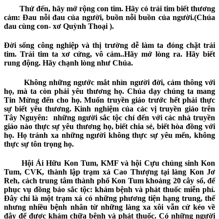
Thứ đến, hãy mở rộng con tim. Hãy có trái tim biết thương
cảm: Đau nỗi đau của người, buồn nỗi buồn của
người.(
Chúa
đau cùng con- xơ Quỳnh Thoại ).
Đời sống công nghiệp và thị trường dễ làm ta đóng chặt trái
tim. Trái tim ta xơ cứng, vô
cảm..
Hãy mở lòng ra. Hãy biết
rung động. Hãy chạnh lòng như Chúa.
Không những ngước mắt nhìn người đời, cảm thông với
họ, mà ta còn phải yêu thương họ. Chúa dạy chúng ta mang
Tin Mừng đến cho họ. Muốn truyền giáo trước hết phải thực
sự biết yêu thương. Kinh nghiệm của các vị truyền giáo trên
Tây Nguyên: những người sắc tộc chỉ đến với các nhà truyền
giáo
nào
thực sự yêu thương họ, biết chia sẻ, biết hòa đồng với
họ. Họ tránh xa những người không thực sự yêu mến, không
thực sự tôn trọng họ.
Hội Ái Hữu Kon Tum, KMF và hội Cựu chủng sinh Kon
Tum, CVK, thành lập trạm xá Cao Thượng tại làng Kon Jơ
Reh, cách trung tâm thành phố Kon Tum khoảng 20 cây số, để
phục vụ đồng bảo sắc tộc: khám bệnh và phát thuốc miễn phí.
Đây chỉ là một trạm xá có những phương tiện
hạng
trung, thế
nhưng nhiều bệnh nhân từ những làng xa xôi vẫn cứ kéo về
đây để được khám chữa bệnh và phát thuốc. Có những người