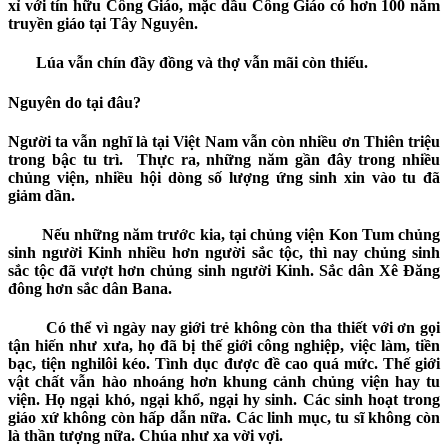
xỉ với tín hữu Công Giáo, mặc dầu Công Giáo có hơn 100 năm
truyền giáo tại Tây Nguyên.
Lúa vẫn chín đầy đồng và thợ vẫn mãi còn thiếu.
Nguyên do tại đâu?
Người ta vẫn nghĩ là tại Việt Nam vẫn còn nhiều ơn Thiên triệu
trong bậc tu trì. Thực ra, những năm gần đây trong nhiều
chủng viện, nhiều hội dòng số lượng ứng sinh xin vào tu đã
giảm dần.
Nếu những năm trước kia, tại chủng viện Kon Tum chủng
sinh người Kinh nhiều hơn người sắc tộc, thì nay chủng sinh
sắc tộc đã vượt hơn chủng sinh người Kinh. Sắc dân Xê Đăng
đông hơn sắc dân Bana.
Có thể vì ngày nay giới trẻ không còn tha thiết với ơn gọi
tận hiến như xưa, họ đã bị thế giới công nghiệp
, việc làm, tiền
bạc, tiện nghi
lôi kéo. Tình dục được đề cao quá mức. Thế giới
vật chất vẫn hào nhoáng hơn khung cảnh chủng viện hay tu
viện. Họ ngại khó, ngại khổ, ngại hy sinh. Các sinh hoạt trong
giáo xứ không còn hấp dẫn nữa.
Các linh mục, tu sĩ không còn
là thần tượng nữa.
Chúa như xa vời vợi.