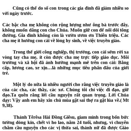
Cũng có thể do số con trong các gia đình đã giảm nhiều so
với ngày trước.
Các bậc cha mẹ không còn rộng lượng như ông bà trước đây,
không muốn dâng con cho Chúa. Muốn giữ con để nối dõi tông
đường. Gia đình không còn là vườn ươm ơn Thiên triệu. Các
cha mẹ ít hướng con cái về lòng hy sinh, về việc truyền giáo.
Trong thế giới công nghiệp, thị trường, con cái sớm rời xa
vòng tay cha mẹ, ít còn được cha mẹ trực tiếp giáo dục. Môi
trường và xã hội đã ảnh hưởng mạnh mẽ trên con cái
: Bằng
cấp, lương cao, xe xịn
…là những mục tiêu phấn đấu của giới
trẻ
.
Một lý do nữa là nhiều người cho rằng việc truyền giáo là
của các cha, các thầy, các xơ. Chúng tôi chỉ việc đi đạo, giữ
đạo.Ta
quên rằng lời cầu nguyện rất quan trọng. Lời Chúa
dạy:
Vậy anh em hãy xin chủ mùa gặt sai thợ ra gặt lúa
về.(
Mt
9,38).
Thánh Têrêsa Hài Đồng Giêsu, giam mình trong bốn bức
tường dòng kín, chết vì ho lao, năm 24 tuổi, nhưng, vì chuyên
chăm cầu nguyện cho các vị thừa sai, thánh nữ đã được Giáo