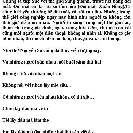
Chúng ta tiếp xúc với thế giới xung quanh, trước hết bằng đôi
mắt:
Đôi mắt em là cửa sổ tâm hồn
(Đôi mắt- Xuân Hồng
).Ta
cũng biết yêu thương từ đôi mắt, rồi tới con tim. Nhưng trong
thế giới công nghiệp ngày nay hình như người ta không còn
thời giờ để nhìn nhau. Người ta sống trong một thế giới ảo,
thậm chí trong gia đình, ngay trong bữa cơm, cha mẹ con cái
cũng mỗi người một điện thoại, không ai nhìn ai. Không có giờ
nhìn nhau
,
thì nói chi đến hỏi han, chuyện vãn, cảm thông.
N
hà thơ Nguyên Sa
cũng
đã
thấy viễn tượng
này:
Và những người gặp nhau m
ỗi
buổi sáng thứ hai
Không cười với nhau một lần
Không nói với nhau lấy một câu…
Có những người yêu nhau không có thì giờ…
Chim lấy đâu mà về
tổ
Tôi lấy đâu mà làm thơ
Em lấy đâu mà đọc những bài thơ sắp viết?…