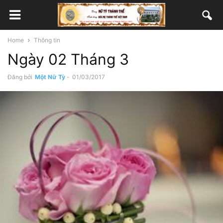
Home
Thông tin
Ngày 02 Tháng 3
Đăng bởi
Một Nữ Tỳ
-
01/03/2017