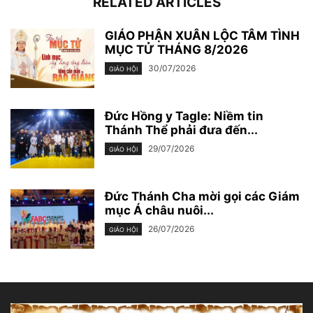
RELATED ARTICLES
GIÁO PHẬN XUÂN LỘC TÂM TÌNH
MỤC TỬ THÁNG 8/2026
30/07/2026
GIÁO HỘI
Đức Hồng y Tagle: Niềm tin
Thánh Thể phải đưa đến...
29/07/2026
GIÁO HỘI
Đức Thánh Cha mời gọi các Giám
mục Á châu nuôi...
26/07/2026
GIÁO HỘI