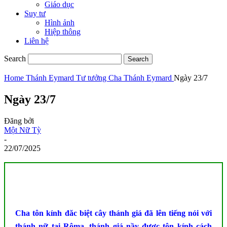
Giáo dục
Suy tư
Hình ảnh
Hiệp thông
Liên hệ
Search
Home
Thánh Eymard
Tư tưởng Cha Thánh Eymard
Ngày 23/7
Ngày 23/7
Đăng bởi
Một Nữ Tỳ
-
22/07/2025
Cha tôn kính đăc biệt cây thánh giá đã lên tiếng nói với
thánh nữ tại Rôma, thánh giá nầy được tôn kính cách