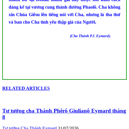
đáng kể tại vương cung thánh đường Phaolô. Cha không
xin Chúa Giêsu lên tiếng nói với Cha, nhưng là tha thứ
và ban cho Cha tình yêu thập giá của Người.
(Cha Thánh P.J. Eymard).
RELATED ARTICLES
Tư tưởng cha Thánh Phêrô Giulianô Eymard tháng
8
Tư tưởng Cha Thánh Eymard
31/07/2026