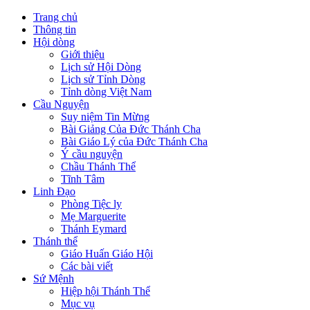
Trang chủ
Thông tin
Hội dòng
Giới thiệu
Lịch sử Hội Dòng
Lịch sử Tỉnh Dòng
Tỉnh dòng Việt Nam
Cầu Nguyện
Suy niệm Tin Mừng
Bài Giảng Của Đức Thánh Cha
Bài Giáo Lý của Đức Thánh Cha
Ý cầu nguyện
Chầu Thánh Thể
Tĩnh Tâm
Linh Đạo
Phòng Tiệc ly
Mẹ Marguerite
Thánh Eymard
Thánh thể
Giáo Huấn Giáo Hội
Các bài viết
Sứ Mệnh
Hiệp hội Thánh Thể
Mục vụ