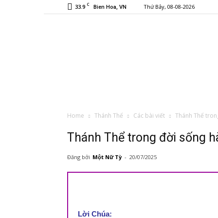
C
33.9
Thứ Bảy, 08-08-2026
Bien Hoa, VN
Home
Thánh Thể
Các bài viết
Thánh Thể tron
Thánh Thể trong đời sống h
Đăng bởi
Một Nữ Tỳ
-
20/07/2025
Lời Chúa: