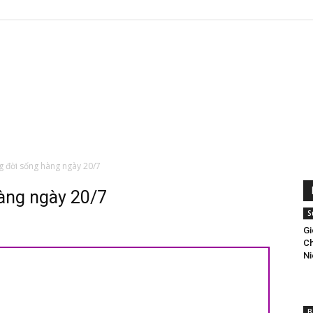
Dòng
g đời sống hàng ngày 20/7
àng ngày 20/7
Nữ
S
Gi
Ch
Ni
Tỳ
B