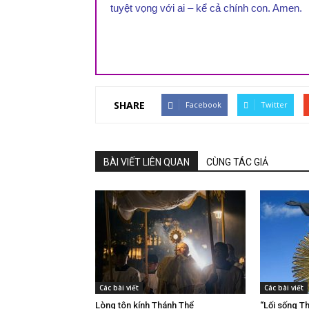
tuyệt vọng với ai – kể cả chính con. Amen.
SHARE
Facebook
Twitter
BÀI VIẾT LIÊN QUAN
CÙNG TÁC GIẢ
Các bài viết
Các bài viết
Lòng tôn kính Thánh Thể
“Lối sống T