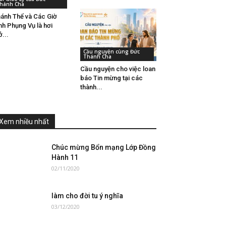
hánh Cha
ánh Thể và Các Giờ
nh Phụng Vụ là hơi
ở...
Cầu nguyện cùng Đức
Thánh Cha
Cầu nguyện cho việc loan
báo Tin mừng tại các
thành...
Xem nhiều nhất
Chúc mừng Bổn mạng Lớp Đồng
Hành 11
02/11/2020
làm cho đời tu ý nghĩa
03/12/2020