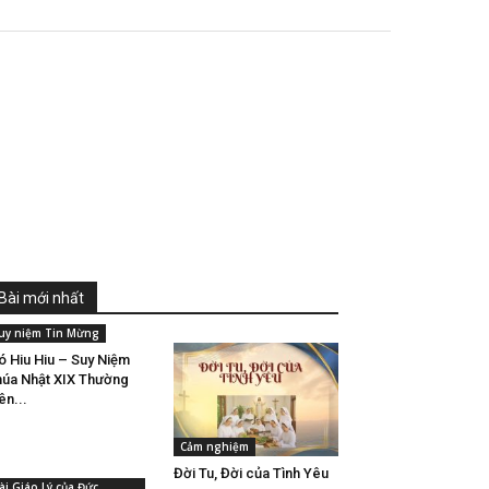
Bài mới nhất
uy niệm Tin Mừng
ó Hiu Hiu – Suy Niệm
úa Nhật XIX Thường
ên...
Cảm nghiệm
Đời Tu, Đời của Tình Yêu
ài Giáo Lý của Đức