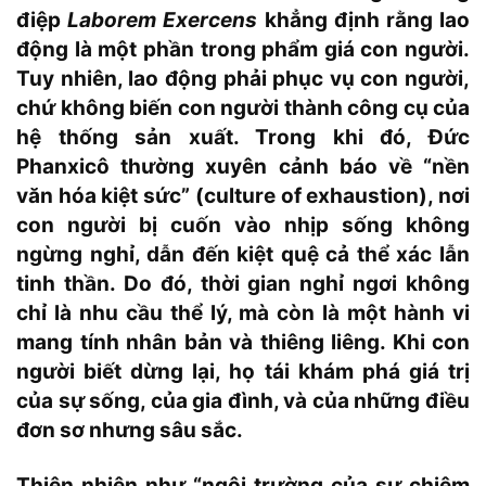
điệp
Laborem Exercens
khẳng định rằng lao
động là một phần trong phẩm giá con người.
Tuy nhiên, lao động phải phục vụ con người,
chứ không biến con người thành công cụ của
hệ thống sản xuất. Trong khi đó, Đức
Phanxicô thường xuyên cảnh báo về “nền
văn hóa kiệt sức” (culture of exhaustion), nơi
con người bị cuốn vào nhịp sống không
ngừng nghỉ, dẫn đến kiệt quệ cả thể xác lẫn
tinh thần. Do đó, thời gian nghỉ ngơi không
chỉ là nhu cầu thể lý, mà còn là một hành vi
mang tính nhân bản và thiêng liêng. Khi con
người biết dừng lại, họ tái khám phá giá trị
của sự sống, của gia đình, và của những điều
đơn sơ nhưng sâu sắc.
Thiên nhiên như “ngôi trường của sự chiêm