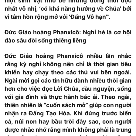
một sinh vật nhỏ bé nhưng đồng thời độc
nhất vô nhị, ‘có khả năng hướng về Chúa’ bởi
vì tâm hồn rộng mở với ‘Đấng Vô hạn’”.
Đức Giáo hoàng Phanxicô: Nghỉ hè là cơ hội
đào sâu đời sống thiêng liêng
Đức Giáo hoàng
Phanxicô nhiều lần nhắc
rằng kỳ nghỉ không nên chỉ là thời gian tiêu
khiển hay chạy theo các thú vui bên ngoài.
Ngài mời gọi các tín hữu dành nhiều thời gian
hơn cho việc đọc Lời Chúa, cầu nguyện, sống
với gia đình và thực hành bác ái. Theo ngài,
thiên nhiên là “cuốn sách mở” giúp con người
nhận ra Đấng Tạo Hóa. Khi đứng trước biển
cả, núi non hay bầu trời đầy sao, con người
được nhắc nhớ rằng mình không phải là trung