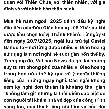
quan với Thiên Chúa, với thiên nhiên, với gia
đình và với chính bản thân mình.
Mùa hè năm ngoái 2025 đánh dấu kỳ nghỉ
đầu tiên của Đức Giáo hoàng Lêô XIV sau khi
được bầu chọn kế vị Thánh Phêrô. Từ ngày 6
đến ngày 20/7/2025, ngài lưu trú tại Castel
Gandolfo – nơi từng được nhiều vị Giáo hoàng
sử dụng làm nơi nghỉ hè suốt gần bốn thế kỷ.
Trong dịp đó, Vatican News đã gợi lại những
suy tư rất phong phú của nhiều vị Giáo hoàng
trong hơn nửa thế kỷ qua về ý nghĩa thiêng
liêng của những ngày nghỉ. Các ngài không
xem kỳ nghỉ đơn thuần là khoảng thời gian
“không làm gì”, nhưng là thời điểm đặc biệt để
con người tái khám phá vẻ đẹp của công trình
sáng tạo, của thinh lặng nội tâm và của đời