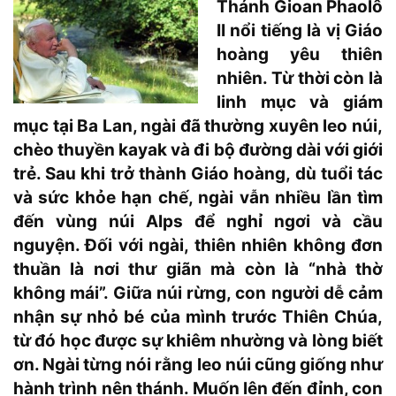
Thánh Gioan Phaolô
II nổi tiếng là vị Giáo
hoàng yêu thiên
nhiên. Từ thời còn là
linh mục và giám
mục tại Ba Lan, ngài đã thường xuyên leo núi,
chèo thuyền kayak và đi bộ đường dài với giới
trẻ. Sau khi trở thành Giáo hoàng, dù tuổi tác
và sức khỏe hạn chế, ngài vẫn nhiều lần tìm
đến vùng núi Alps để nghỉ ngơi và cầu
nguyện. Đối với ngài, thiên nhiên không đơn
thuần là nơi thư giãn mà còn là “nhà thờ
không mái”. Giữa núi rừng, con người dễ cảm
nhận sự nhỏ bé của mình trước Thiên Chúa,
từ đó học được sự khiêm nhường và lòng biết
ơn. Ngài từng nói rằng leo núi cũng giống như
hành trình nên thánh. Muốn lên đến đỉnh, con