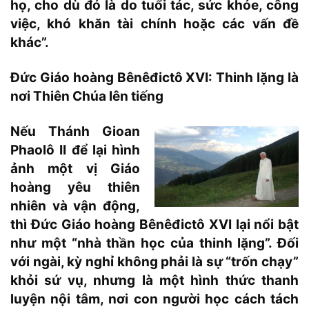
họ, cho dù đó là do tuổi tác, sức khỏe, công
việc, khó khăn tài chính hoặc các vấn đề
khác”.
Đức Giáo hoàng Bênêđictô XVI: Thinh lặng là
nơi Thiên Chúa lên tiếng
Nếu Thánh Gioan
Phaolô II để lại hình
ảnh một vị Giáo
hoàng yêu thiên
nhiên và vận động,
thì Đức Giáo hoàng Bênêđictô XVI lại nổi bật
như một “nhà thần học của thinh lặng”. Đối
với ngài, kỳ nghỉ không phải là sự “trốn chạy”
khỏi sứ vụ, nhưng là một hình thức thanh
luyện nội tâm, nơi con người học cách tách