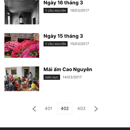
Ngày 16 tháng 3
16/03/2017
Ý CẦU NGUYỆN
Ngày 15 tháng 3
15/03/2017
Ý CẦU NGUYỆN
Mái ấm Cao Nguyên
14/03/2017
GIÁO DỤC
401
402
403