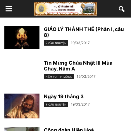
GIÁO LÝ THÁNH THỂ (Phần I, câu
8)
19/03/2017
Ý CẦU NGUYỆN
Tin Mừng Chúa Nhật III Mùa
Chay, Năm A
19/03/2017
NIỀM VUI TIN MỪNG
Ngày 19 tháng 3
19/03/2017
Ý CẦU NGUYỆN
Cộng đoàn Hiền Hoà