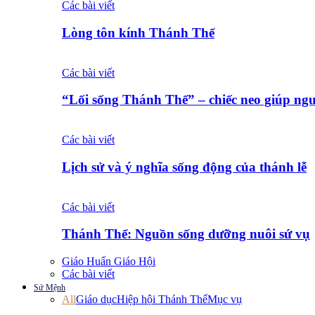
Các bài viết
Lòng tôn kính Thánh Thể
Các bài viết
“Lối sống Thánh Thể” – chiếc neo giúp ng
Các bài viết
Lịch sử và ý nghĩa sống động của thánh lễ
Các bài viết
Thánh Thể: Nguồn sống dưỡng nuôi sứ vụ
Giáo Huấn Giáo Hội
Các bài viết
Sứ Mệnh
All
Giáo dục
Hiệp hội Thánh Thể
Mục vụ