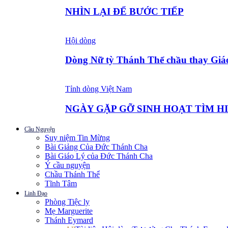
NHÌN LẠI ĐỂ BƯỚC TIẾP
Hội dòng
Dòng Nữ tỳ Thánh Thể chầu thay Giá
Tỉnh dòng Việt Nam
NGÀY GẶP GỠ SINH HOẠT TÌM H
Cầu Nguyện
Suy niệm Tin Mừng
Bài Giảng Của Đức Thánh Cha
Bài Giáo Lý của Đức Thánh Cha
Ý cầu nguyện
Chầu Thánh Thể
Tĩnh Tâm
Linh Đạo
Phòng Tiệc ly
Mẹ Marguerite
Thánh Eymard