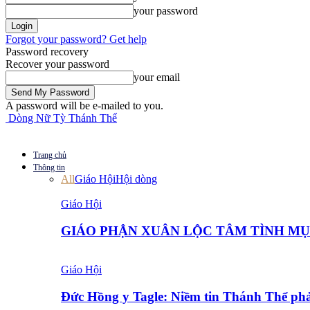
your password
Forgot your password? Get help
Password recovery
Recover your password
your email
A password will be e-mailed to you.
Dòng Nữ Tỳ Thánh Thể
Trang chủ
Thông tin
All
Giáo Hội
Hội dòng
Giáo Hội
GIÁO PHẬN XUÂN LỘC TÂM TÌNH MỤC
Giáo Hội
Đức Hồng y Tagle: Niềm tin Thánh Thể ph