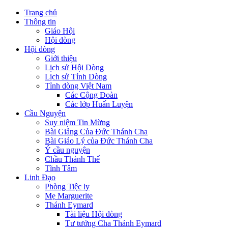
Trang chủ
Thông tin
Giáo Hội
Hội dòng
Hội dòng
Giới thiệu
Lịch sử Hội Dòng
Lịch sử Tỉnh Dòng
Tỉnh dòng Việt Nam
Các Cộng Đoàn
Các lớp Huấn Luyện
Cầu Nguyện
Suy niệm Tin Mừng
Bài Giảng Của Đức Thánh Cha
Bài Giáo Lý của Đức Thánh Cha
Ý cầu nguyện
Chầu Thánh Thể
Tĩnh Tâm
Linh Đạo
Phòng Tiệc ly
Mẹ Marguerite
Thánh Eymard
Tài liệu Hội dòng
Tư tưởng Cha Thánh Eymard