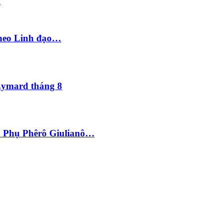
d
theo Linh đạo…
Eymard tháng 8
 Phụ Phêrô Giulianô…