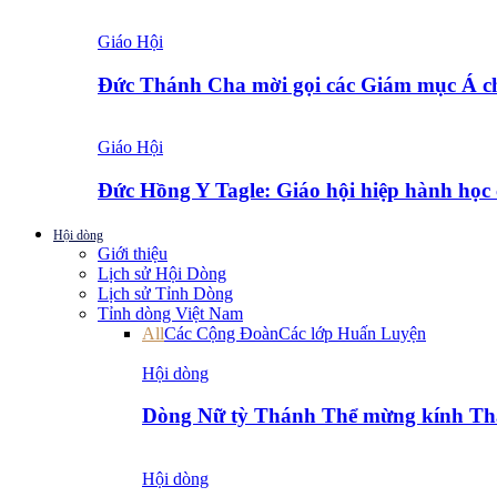
Giáo Hội
Đức Thánh Cha mời gọi các Giám mục Á 
Giáo Hội
Đức Hồng Y Tagle: Giáo hội hiệp hành họ
Hội dòng
Giới thiệu
Lịch sử Hội Dòng
Lịch sử Tỉnh Dòng
Tỉnh dòng Việt Nam
All
Các Cộng Đoàn
Các lớp Huấn Luyện
Hội dòng
Dòng Nữ tỳ Thánh Thể mừng kính T
Hội dòng