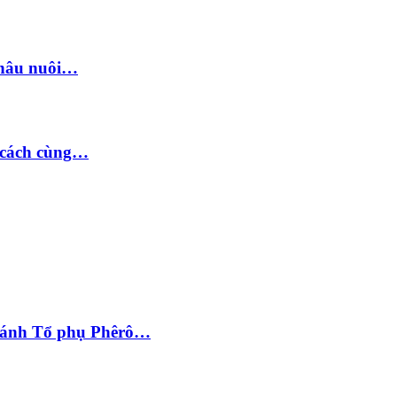
châu nuôi…
c cách cùng…
hánh Tổ phụ Phêrô…