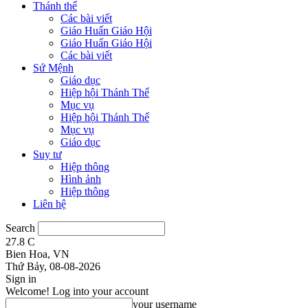
Thánh thể
Các bài viết
Giáo Huấn Giáo Hội
Giáo Huấn Giáo Hội
Các bài viết
Sứ Mệnh
Giáo dục
Hiệp hội Thánh Thể
Mục vụ
Hiệp hội Thánh Thể
Mục vụ
Giáo dục
Suy tư
Hiệp thông
Hình ảnh
Hiệp thông
Liên hệ
Search
27.8
C
Bien Hoa, VN
Thứ Bảy, 08-08-2026
Sign in
Welcome! Log into your account
your username