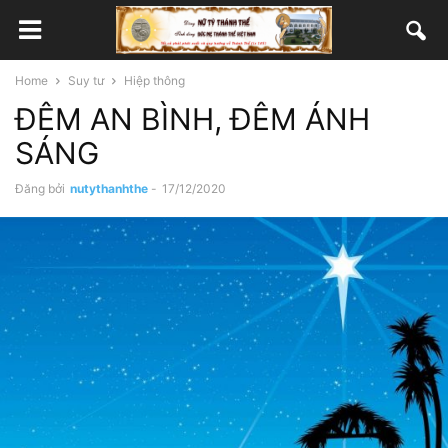
Home
Suy tư
Hiệp thông
ĐÊM AN BÌNH, ĐÊM ÁNH
SÁNG
Đăng bởi
nutythanhthe
-
17/12/2020